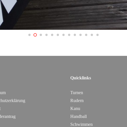
Quicklinks
sum
Turnen
hutzerklärung
Rudern
t
Kanu
derantrag
Handball
Schwimmen