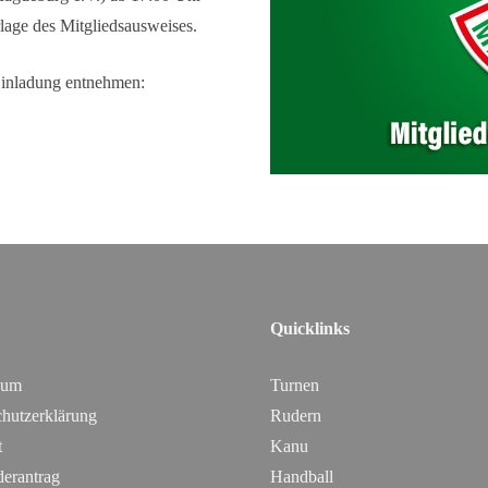
lage des Mitgliedsausweises.
Einladung entnehmen:
Quicklinks
sum
Turnen
hutzerklärung
Rudern
t
Kanu
derantrag
Handball