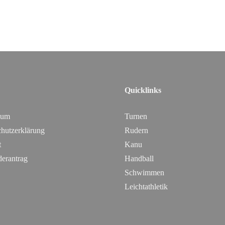
Quicklinks
sum
Turnen
hutzerklärung
Rudern
t
Kanu
derantrag
Handball
Schwimmen
Leichtathletik