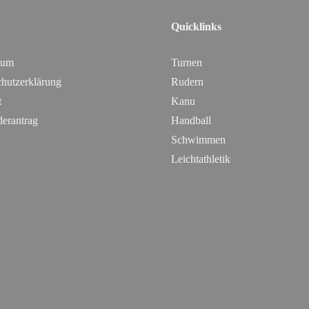
Quicklinks
sum
Turnen
hutzerklärung
Rudern
t
Kanu
derantrag
Handball
Schwimmen
Leichtathletik